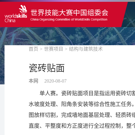
首页
>
世赛项目
>
结构与建筑技术
瓷砖贴面
本网
2020-08-07
单人赛。瓷砖贴面项目是指运用瓷砖切
水坡度处理、阳角条安装等综合性施工任务
图放样切割，完成墙地面基层处理、轻质砖
直度、平整度和方正度进行全过程控制，整