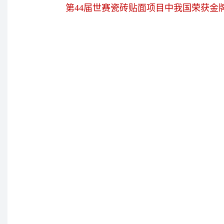
第44届世赛瓷砖贴面项目中我国荣获金