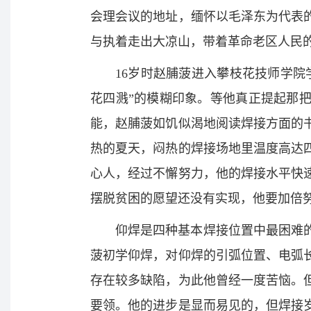
会理会议的地址，缅怀以毛泽东为代表
与执着走出大凉山，带着革命老区人民
16岁时赵脯菠进入攀枝花技师学
花四溅”的模糊印象。等他真正提起那
能，赵脯菠如饥似渴地阅读焊接方面的
热的夏天，闷热的焊接场地里温度高达
心人，经过不懈努力，他的焊接水平快
摆脱贫困的愿望还没有实现，他要加倍
仰焊是四种基本焊接位置中最困难
菠初学仰焊，对仰焊的引弧位置、电弧
存在较多缺陷，为此他曾经一度苦恼。
要领。他的进步是显而易见的，但焊接