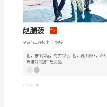
赵脯菠
制造与工程技术
｜
焊接
他，志怀高远，笃学笃行；他，肩扛使命，心系
焊接项目冠军赵脯菠。
2020-08-13